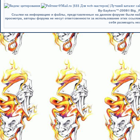
$$$ Для web-мастеров
Лучший каталог сай
|
| |
By-Saykers™-2008© Big._F
Ссылки на информацию и файлы, представленные на данном форуме были найд
просмотра, авторы форума не несут ответсвенности за использование этих ссыло
себя размещать не