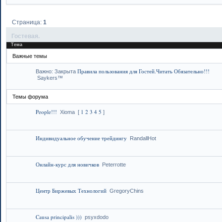
Страница:
1
Гостевая.
Тема
Важные темы
Правила пользования для Гостей.Читать Обязательно!!!
Важно:
Закрыта
Saykers™
Темы форума
People!!!
1
2
3
4
5
Xioma
[
]
Индивидуальное обучение трейдингу
RandallHot
Онлайн-курс для новичков
Peterrotte
Центр Биржевых Технологий
GregoryChins
Causa principalis )))
psyxdodo