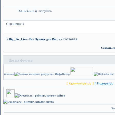
Ad meliorem ))
mozgbobo
Страница:
1
Big._Fo._Live - Все Лучшее для Вас. »
»
»
Гостевая.
Создать с
Друзья Форума
Гор