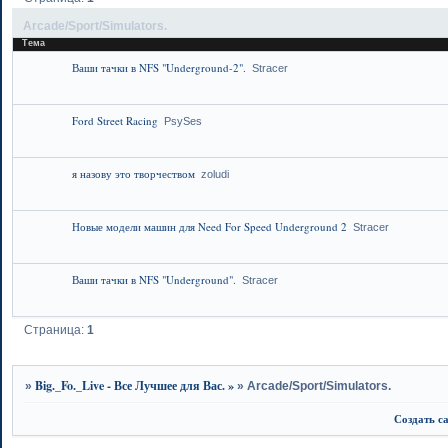
Arcade/Sport/Simulators.
Тема
Ваши тачки в NFS "Underground-2".
Stracer
Ford Street Racing
PsySes
я назову это творчеством
zoludi
Новые модели машин для Need For Speed Underground 2
Stracer
Ваши тачки в NFS "Underground".
Stracer
Страница:
1
Big._Fo._Live - Все Лучшее для Вас. »
»
»
Arcade/Sport/Simulators.
Создать с