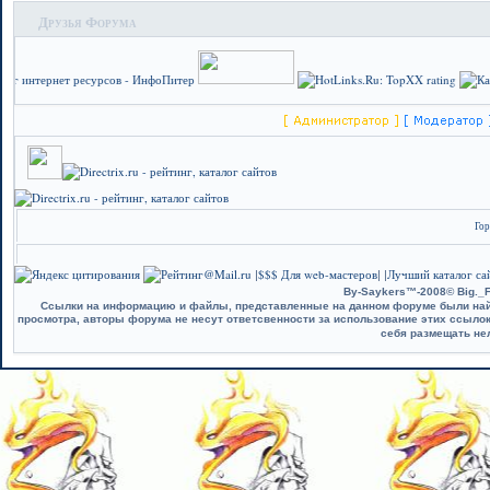
Друзья Форума
Гор
$$$ Для web-мастеров
Лучший каталог сай
|
| |
By-Saykers™-2008© Big._F
Ссылки на информацию и файлы, представленные на данном форуме были найд
просмотра, авторы форума не несут ответсвенности за использование этих ссыло
себя размещать не