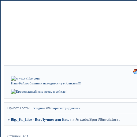
Наш Файлообменник находится тут-Кликаем!!!
Войдите
зарегистрируйтесь
Привет, Гость!
или
.
Big._Fo._Live - Все Лучшее для Вас. »
»
»
Arcade/Sport/Simulators.
Страница:
1