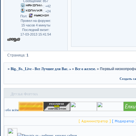
Сообщений:
857
:
+42
:
+24
Пол:
Провел на форуме:
15 часов 4 минуты
Последний визит:
17-03-2013 15:41:54
Страница:
1
Big._Fo._Live - Все Лучшее для Вас. »
Все о железе.
»
»
»
Первый низкопрофи
Создать с
Друзья Форума