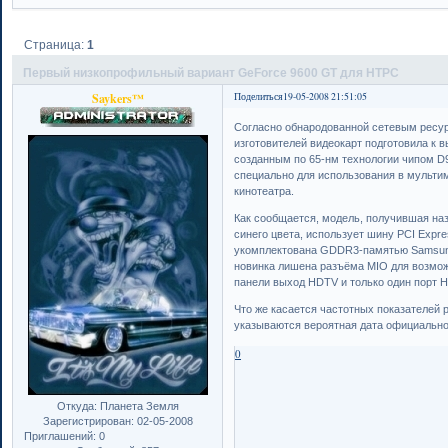
Страница:
1
Первый низкопрофильный вариант GeForce 9600 GT для HTPC
Saykers™
Поделиться
19-05-2008 21:51:05
Согласно обнародованной сетевым ресур
изготовителей видеокарт подготовила к 
созданным по 65-нм технологии чипом 
специально для использования в мульти
кинотеатра.
Как сообщается, модель, получившая наз
синего цвета, использует шину PCI Expr
укомплектована GDDR3-памятью Samsung
новинка лишена разъёма MIO для возможн
панели выход HDTV и только один порт 
Что же касается частотных показателей р
указываются вероятная дата официально
0
Откуда:
Планета Земля
Зарегистрирован
: 02-05-2008
Приглашений:
0