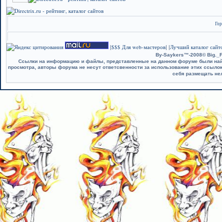
Гор
$$$ Для web-мастеров
Лучший каталог сайто
|
| |
By-Saykers™-2008© Big._F
Ссылки на информацию и файлы, представленные на данном форуме были найд
просмотра, авторы форума не несут ответсвенности за использование этих ссыло
себя размещать не