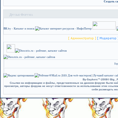
Создать с
Друзья Форума
Гор
$$$ Для web-мастеров
Лучший каталог сай
|
| |
By-Saykers™-2008© Big._F
Ссылки на информацию и файлы, представленные на данном форуме были найд
просмотра, авторы форума не несут ответсвенности за использование этих ссыло
себя размещать не