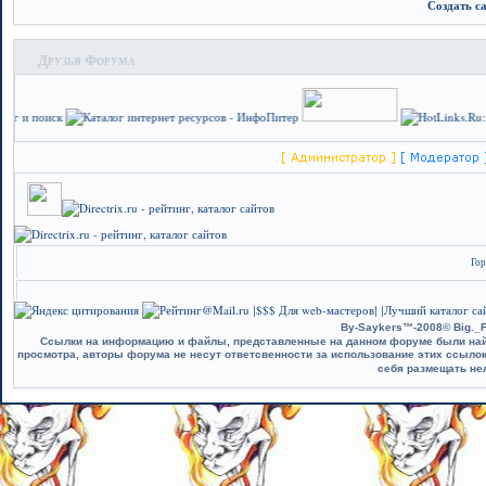
Создать с
Друзья Форума
Гор
$$$ Для web-мастеров
Лучший каталог сай
|
| |
By-Saykers™-2008© Big._F
Ссылки на информацию и файлы, представленные на данном форуме были найд
просмотра, авторы форума не несут ответсвенности за использование этих ссыло
себя размещать не