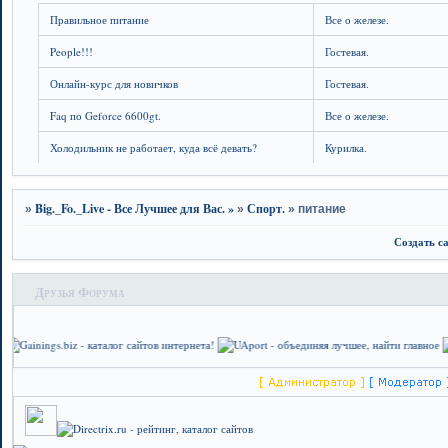
Правильное питание
Все о железе.
People!!!
Гостевая.
Онлайн-курс для новичков
Гостевая.
Faq по Geforce 6600gt.
Все о железе.
Холодильник не работает, куда всё девать?
Курилка.
Big._Fo._Live - Все Лучшее для Вас. »
Спорт.
»
»
»
питание
Создать с
Друзья Форума