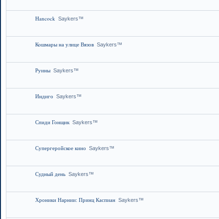
Hancock
Saykers™
Кошмары на улице Вязов
Saykers™
Руины
Saykers™
Индиго
Saykers™
Спиди Гонщик
Saykers™
Супергеройское кино
Saykers™
Судный день
Saykers™
Хроники Нарнии: Принц Каспиан
Saykers™