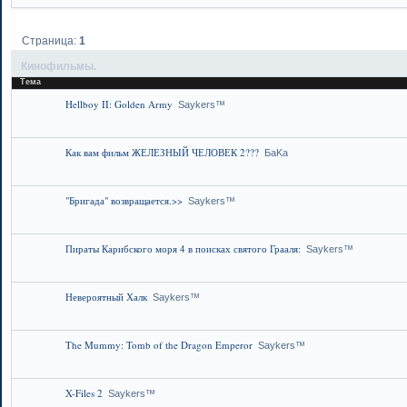
Страница:
1
Кинофильмы.
Тема
Hellboy II: Golden Army
Saykers™
Как вам фильм ЖЕЛЕЗНЫЙ ЧЕЛОВЕК 2???
БaKa
"Бригада" возвращается.>>
Saykers™
Пираты Карибского моря 4 в поисках святого Грааля:
Saykers™
Невероятный Халк
Saykers™
The Mummy: Tomb of the Dragon Emperor
Saykers™
X-Files 2
Saykers™