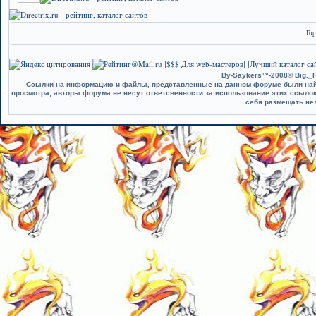
Гор
$$$ Для web-мастеров
Лучший каталог сай
|
| |
By-Saykers™-2008© Big._F
Ссылки на информацию и файлы, представленные на данном форуме были найд
просмотра, авторы форума не несут ответсвенности за использование этих ссыло
себя размещать не