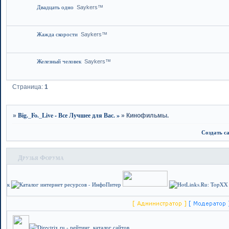
Двадцать одно
Saykers™
Жажда скорости
Saykers™
Железный человек
Saykers™
Страница:
1
Big._Fo._Live - Все Лучшее для Вас. »
»
»
Кинофильмы.
Создать с
Друзья Форума