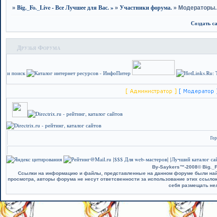
Big._Fo._Live - Все Лучшее для Вас. »
Участники форума.
»
»
»
Модераторы.
Создать с
Друзья Форума
Гор
$$$ Для web-мастеров
Лучший каталог сай
|
| |
By-Saykers™-2008© Big._F
Ссылки на информацию и файлы, представленные на данном форуме были найд
просмотра, авторы форума не несут ответсвенности за использование этих ссыло
себя размещать не